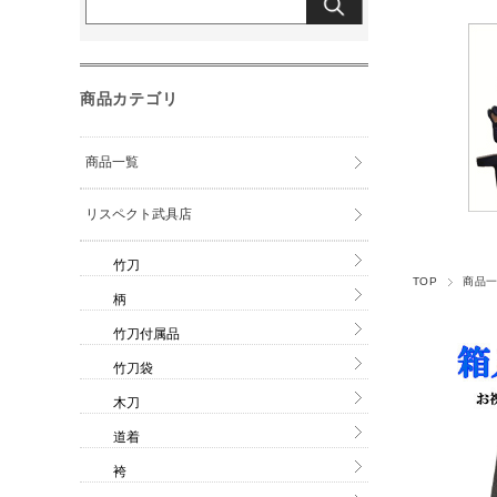
商品カテゴリ
商品一覧
リスペクト武具店
竹刀
TOP
商品
柄
竹刀付属品
竹刀袋
木刀
道着
袴