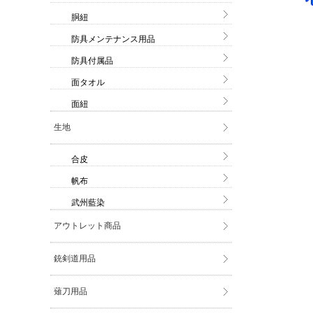
胴紐
防具メンテナンス用品
防具付属品
面タオル
面紐
生地
合皮
帆布
武州藍染
アウトレット商品
銃剣道用品
薙刀用品