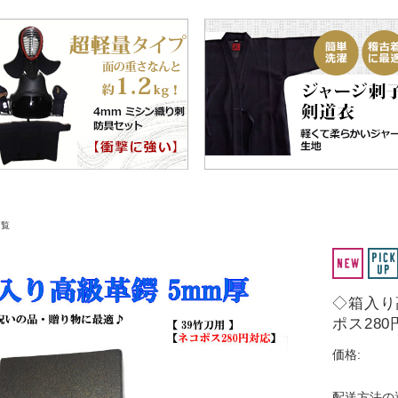
一覧
◇箱入り
ポス28
価格:
配送方法の