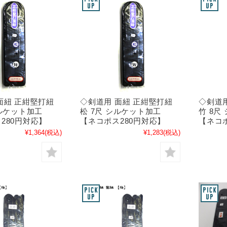
面紐 正紺堅打紐
◇剣道用 面紐 正紺堅打紐
◇剣道
シルケット加工
松 7尺 シルケット加工
竹 8
280円対応】
【ネコポス280円対応】
【ネコ
¥1,364
(税込)
¥1,283
(税込)