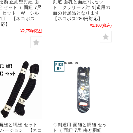
松勘 正紺堅打紐 面
剣道 面乳と面紐7尺セッ
 セット（ 面紐 7尺
ト クラリーノ紺 剣道用の
）セット W シル
面の付属品となります
加工 【ネコポス
【ネコポス280円対応】
対応】
¥1,100
(税込)
¥2,750
(税込)
 面紐と胴紐 セット
◇剣道用 面紐と胴紐 セッ
尺バージョン 【ネコ
ト（ 面紐 7尺 梅と胴紐