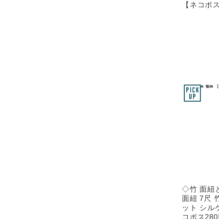
【ネコポス
◇竹 面紐
面紐 7尺
ット シル
コポス28