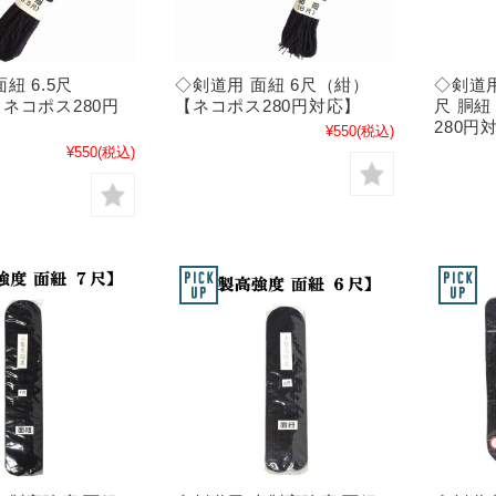
紐 6.5尺
◇剣道用 面紐 6尺（紺）
◇剣道用
ネコポス280円
【ネコポス280円対応】
尺 胴紐
280円
¥550
(税込)
¥550
(税込)