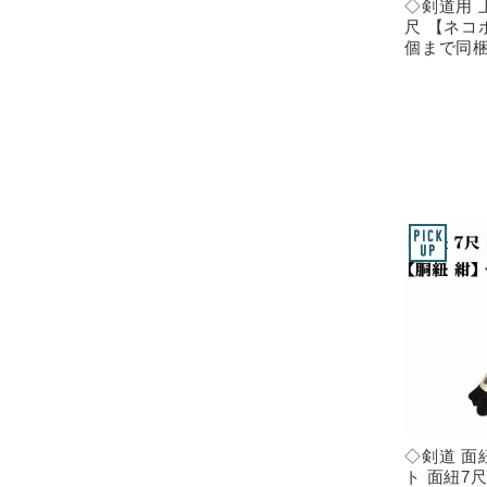
◇剣道用 
尺 【ネコ
個まで同
◇剣道 面
ト 面紐