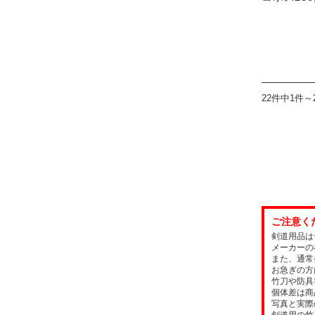
22件中1件～
ご注意く
剣道用品は
メーカーの
また、通常
お急ぎの方
竹刀や防具
個体差は商
写真と実際
剣道用の竹