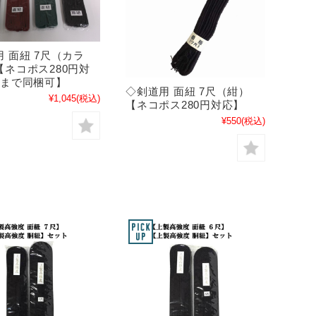
 面紐 7尺（カラ
【ネコポス280円対
個まで同梱可】
◇剣道用 面紐 7尺（紺）
¥1,045
(税込)
【ネコポス280円対応】
¥550
(税込)