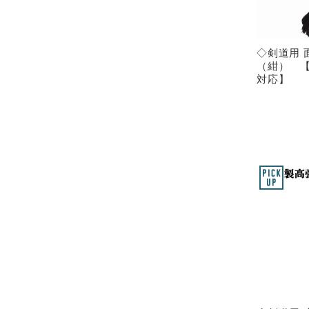
◇剣道用 面
（紺） 【
対応】