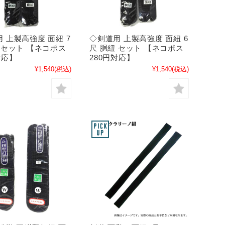
 上製高強度 面紐 7
◇剣道用 上製高強度 面紐 6
 セット 【ネコポス
尺 胴紐 セット 【ネコポス
対応】
280円対応】
¥1,540
(税込)
¥1,540
(税込)