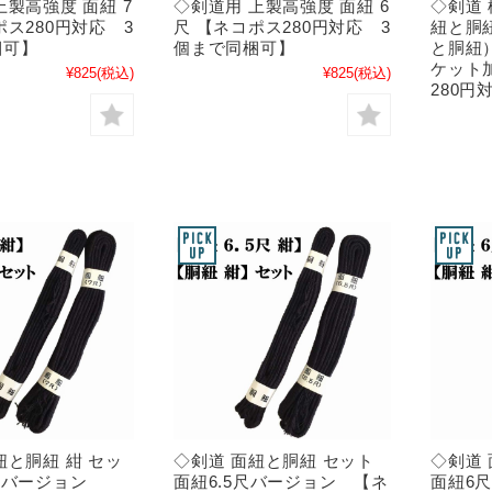
上製高強度 面紐 7
◇剣道用 上製高強度 面紐 6
◇剣道 
ポス280円対応 3
尺 【ネコポス280円対応 3
紐と胴紐
梱可】
個まで同梱可】
と胴紐
ケット
¥825
(税込)
¥825
(税込)
280円
紐と胴紐 紺 セッ
◇剣道 面紐と胴紐 セット
◇剣道
7尺バージョン
面紐6.5尺バージョン 【ネ
面紐6