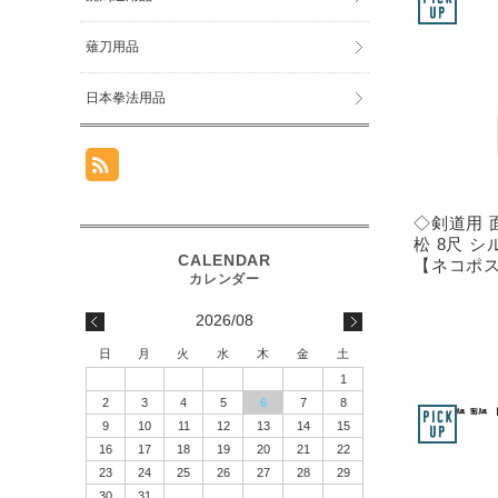
薙刀用品
日本拳法用品
◇剣道用 
松 8尺 
【ネコポス
2026/08
日
月
火
水
木
金
土
1
2
3
4
5
6
7
8
9
10
11
12
13
14
15
16
17
18
19
20
21
22
23
24
25
26
27
28
29
30
31