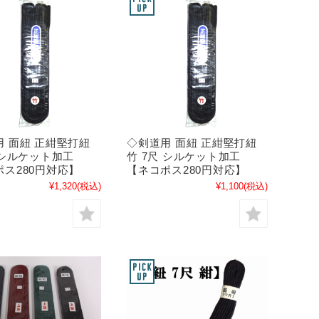
用 面紐 正紺堅打紐
◇剣道用 面紐 正紺堅打紐
尺 シルケット加工
竹 7尺 シルケット加工
ポス280円対応】
【ネコポス280円対応】
¥1,320
(税込)
¥1,100
(税込)