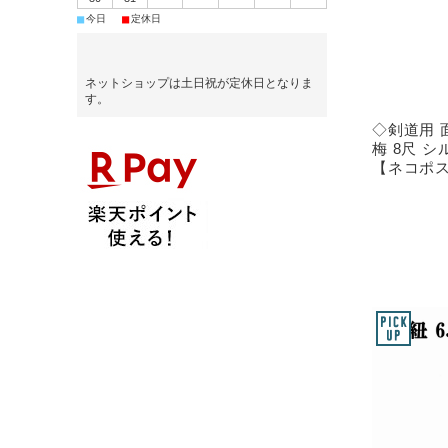
■
■
今日
定休日
ネットショップは土日祝が定休日となりま
す。
◇剣道用 
梅 8尺 
【ネコポス