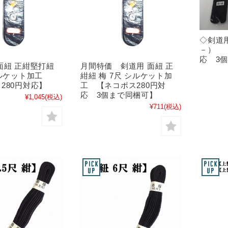
◇剣道用
－） 
応 3
面紐 正紺堅打紐
月間特価 剣道用 面紐 正
シルケット加工
紺紐 梅 7尺 シルケット加
280円対応】
工 【ネコポス280円対
応 3個まで同梱可】
¥1,045
(税込)
¥711
(税込)