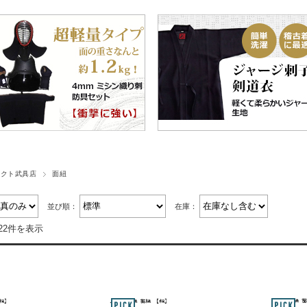
ペクト武具店
面紐
並び順：
在庫：
22件を表示