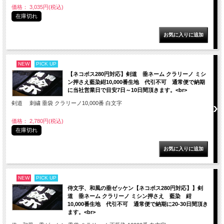
価格： 3,035円(税込)
在庫切れ
NEW
PICK UP
【ネコポス280円対応】剣道 垂ネーム クラリーノ ミシ
ン押さえ藍染紺10,000番生地 代引不可 通常便で納期
に当社営業日で目安7日～10日間頂きます。<br>
剣道 刺繍 垂袋 クラリーノ10,000番 白文字
価格： 2,780円(税込)
在庫切れ
NEW
PICK UP
侍文字、和風の垂ゼッケン【ネコポス280円対応】】剣
道 垂ネーム クラリーノ ミシン押さえ 藍染 紺
10,000番生地 代引不可 通常便で納期に20-30日間頂き
ます。<br>