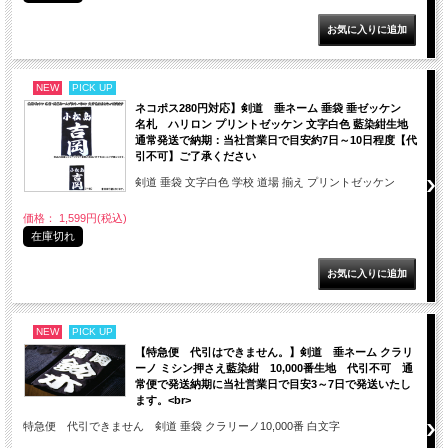
NEW
PICK UP
ネコポス280円対応】剣道 垂ネーム 垂袋 垂ゼッケン
名札 ハリロン プリントゼッケン 文字白色 藍染紺生地
通常発送で納期：当社営業日で目安約7日～10日程度【代
引不可】ご了承ください
剣道 垂袋 文字白色 学校 道場 揃え プリントゼッケン
価格： 1,599円(税込)
在庫切れ
NEW
PICK UP
【特急便 代引はできません。】剣道 垂ネーム クラリ
ーノ ミシン押さえ藍染紺 10,000番生地 代引不可 通
常便で発送納期に当社営業日で目安3～7日で発送いたし
ます。<br>
特急便 代引できません 剣道 垂袋 クラリーノ10,000番 白文字