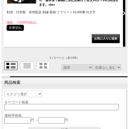
可 通常便で納期に当社営業日で目安10日～14日間頂き
ます。<br>
剣道 日本製 武州藍染 刺繍 垂袋 クラリーノ10,000番 白文字
価格： 3,850円(税込)
在庫切れ
1 / 1ページ
（全13件）
商品検索
キーワード検索
価格帯検索
円 ～
円