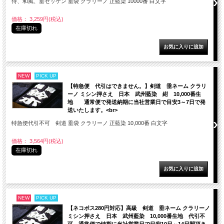
侍、和風、垂ゼッケン 垂袋 クラリーノ 正藍染 10000番 白文字
価格： 3,259円(税込)
在庫切れ
NEW
PICK UP
【特急便 代引はできません。】剣道 垂ネーム クラリ
ーノ ミシン押さえ 日本 武州藍染 紺 10,000番生
地 通常便で発送納期に当社営業日で目安3～7日で発
送いたします。<br>
特急便代引不可 剣道 垂袋 クラリーノ 正藍染 10,000番 白文字
価格： 3,564円(税込)
在庫切れ
NEW
PICK UP
【ネコポス280円対応】高級 剣道 垂ネーム クラリーノ
ミシン押さえ 日本 武州藍染 10,000番生地 代引不