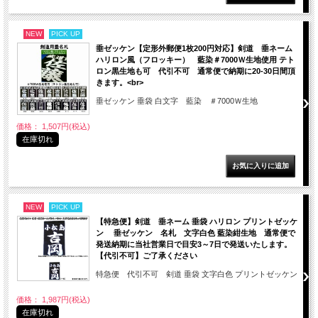
NEW
PICK UP
垂ゼッケン【定形外郵便1枚200円対応】剣道 垂ネーム
ハリロン風（フロッキー） 藍染＃7000Ｗ生地使用 テト
ロン黒生地も可 代引不可 通常便で納期に20-30日間頂
きます。<br>
垂ゼッケン 垂袋 白文字 藍染 ＃7000Ｗ生地
価格： 1,507円(税込)
在庫切れ
NEW
PICK UP
【特急便】剣道 垂ネーム 垂袋 ハリロン プリントゼッケ
ン 垂ゼッケン 名札 文字白色 藍染紺生地 通常便で
発送納期に当社営業日で目安3～7日で発送いたします。
【代引不可】ご了承ください
特急便 代引不可 剣道 垂袋 文字白色 プリントゼッケン
価格： 1,987円(税込)
在庫切れ