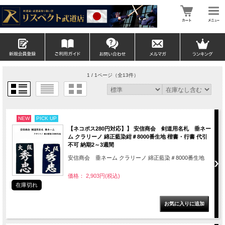
1 / 1ページ
（全13件）
NEW
PICK UP
【ネコポス280円対応】】 安信商会 剣道用名札 垂ネー
ム クラリーノ 綿正藍染紺＃8000番生地 楷書・行書 代引
不可 納期2～3週間
安信商会 垂ネーム クラリーノ 綿正藍染＃8000番生地
価格： 2,903円(税込)
在庫切れ