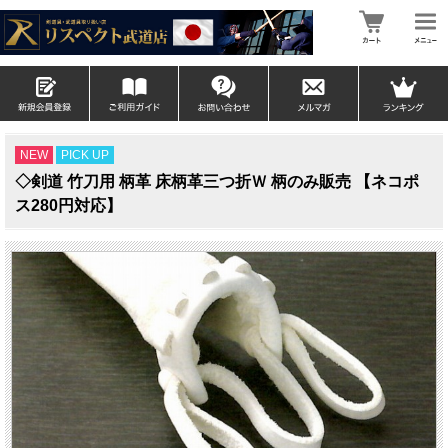
NEW
PICK UP
◇剣道 竹刀用 柄革 床柄革三つ折Ｗ 柄のみ販売 【ネコポ
ス280円対応】